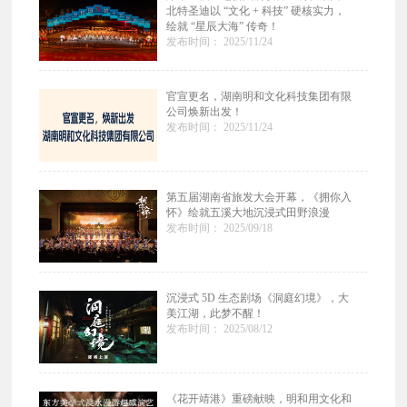
北特圣迪以 “文化 + 科技” 硬核实力，
绘就 “星辰大海” 传奇！
发布时间： 2025/11/24
官宣更名，湖南明和文化科技集团有限
公司焕新出发！
发布时间： 2025/11/24
第五届湖南省旅发大会开幕，《拥你入
怀》绘就五溪大地沉浸式田野浪漫
发布时间： 2025/09/18
沉浸式 5D 生态剧场《洞庭幻境》，大
美江湖，此梦不醒！
发布时间： 2025/08/12
《花开靖港》重磅献映，明和用文化和