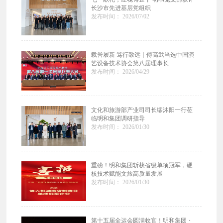
长沙市先进基层党组织
发布时间： 2026/07/02
载誉履新 笃行致远｜傅高武当选中国演
艺设备技术协会第八届理事长
发布时间： 2026/04/29
文化和旅游部产业司司长缪沐阳一行莅
临明和集团调研指导
发布时间： 2026/01/30
重磅！明和集团斩获省级单项冠军，硬
核技术赋能文旅高质量发展
发布时间： 2026/01/30
第十五届全运会圆满收官！明和集团・