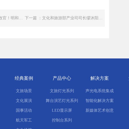
上一篇 ：第十五届全运会圆满收官！明和集团・北特圣迪以 “文化 + 科技” 硬核实力，绘就 “星辰大海” 传奇！
下一篇 ：文化和旅游部产业司司长缪沐阳一行莅临明和集团调研指导
经典案例
产品中心
解决方案
文旅场景
文旅灯光系列
声光电系统集成
文化展演
舞台演艺灯光系列
智能化解决方案
国事活动
LED显示屏
新媒体艺术创意
航天军工
控制台系列