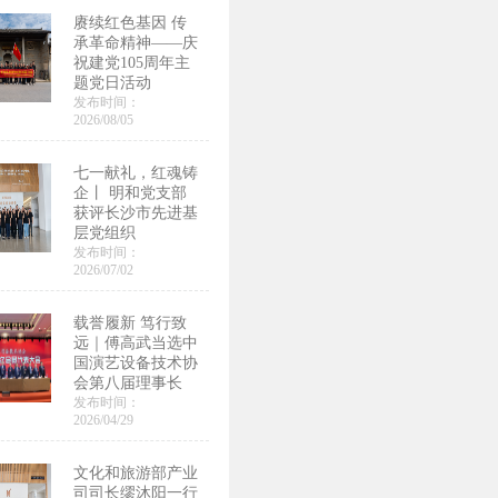
赓续红色基因 传
承革命精神——庆
祝建党105周年主
题党日活动
发布时间：
2026/08/05
七一献礼，红魂铸
企丨 明和党支部
获评长沙市先进基
层党组织
发布时间：
2026/07/02
载誉履新 笃行致
远｜傅高武当选中
国演艺设备技术协
会第八届理事长
发布时间：
2026/04/29
文化和旅游部产业
司司长缪沐阳一行