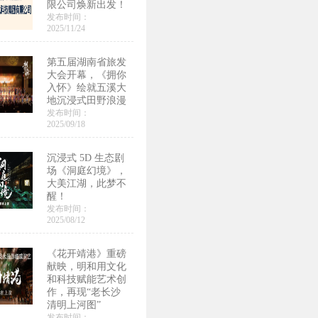
限公司焕新出发！
发布时间：
2025/11/24
第五届湖南省旅发
大会开幕，《拥你
入怀》绘就五溪大
地沉浸式田野浪漫
发布时间：
2025/09/18
沉浸式 5D 生态剧
场《洞庭幻境》，
大美江湖，此梦不
醒！
发布时间：
2025/08/12
《花开靖港》重磅
献映，明和用文化
和科技赋能艺术创
作，再现“老长沙
清明上河图”
发布时间：