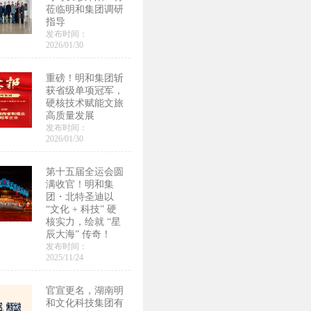
莅临明和集团调研
指导
发布时间：
2026/01/30
重磅！明和集团斩
获省级单项冠军，
硬核技术赋能文旅
高质量发展
发布时间：
2026/01/30
第十五届全运会圆
满收官！明和集
团・北特圣迪以
“文化 + 科技” 硬
核实力，绘就 “星
辰大海” 传奇！
发布时间：
2025/11/24
官宣更名，湖南明
和文化科技集团有