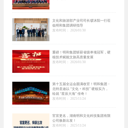
文化和旅游部产业司司长缪沐阳一行莅
临明和集团调研指导
发布时间： 2026/01/30
重磅！明和集团斩获省级单项冠军，硬
核技术赋能文旅高质量发展
发布时间： 2026/01/30
第十五届全运会圆满收官！明和集团・
北特圣迪以 “文化 + 科技” 硬核实力，
绘就 “星辰大海” 传奇！
发布时间： 2025/11/24
官宣更名，湖南明和文化科技集团有限
公司焕新出发！
发布时间： 2025/11/24