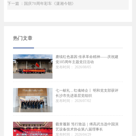
下一篇 ：国庆70周年彩车《潇湘今朝》
热门文章
赓续红色基因 传承革命精神——庆祝建
党105周年主题党日活动
发布时间： 2026/08/05
七一献礼，红魂铸企丨 明和党支部获评
长沙市先进基层党组织
发布时间： 2026/07/02
载誉履新 笃行致远｜傅高武当选中国演
艺设备技术协会第八届理事长
发布时间： 2026/04/29