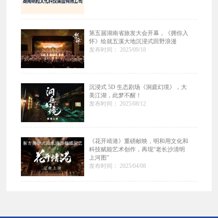
第五届湖南省旅发大会开幕，《拥你入
怀》绘就五溪大地沉浸式田野浪漫
发布时间： 2025/09/18
沉浸式 5D 生态剧场《洞庭幻境》，大
美江湖，此梦不醒！
发布时间： 2025/08/12
《花开靖港》重磅献映，明和用文化和
科技赋能艺术创作，再现“老长沙清明
上河图”
发布时间： 2025/04/08