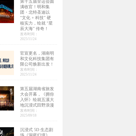
第十五届全运会圆
满收官！明和集
团・北特圣迪以
“文化 + 科技” 硬
核实力，绘就 “星
辰大海” 传奇！
发布时间：
2025/11/24
官宣更名，湖南明
和文化科技集团有
限公司焕新出发！
发布时间：
2025/11/24
第五届湖南省旅发
大会开幕，《拥你
入怀》绘就五溪大
地沉浸式田野浪漫
发布时间：
2025/09/18
沉浸式 5D 生态剧
场《洞庭幻境》，