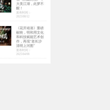
大美江湖，此梦不
醒！
发布时间：
2025/08/12
《花开靖港》重磅
献映，明和用文化
和科技赋能艺术创
作，再现“老长沙
清明上河图”
发布时间：
2025/04/08