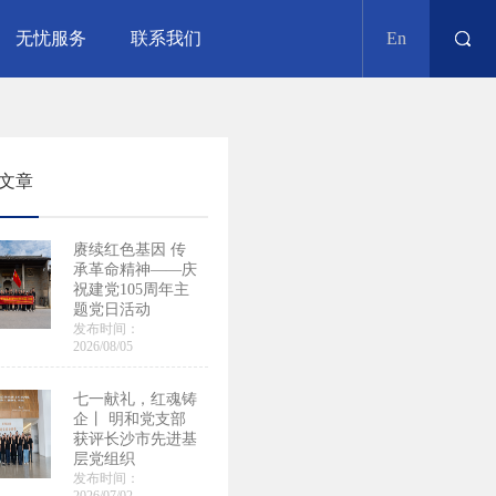
无忧服务
联系我们
En
文章
赓续红色基因 传
承革命精神——庆
祝建党105周年主
题党日活动
发布时间：
2026/08/05
七一献礼，红魂铸
企丨 明和党支部
获评长沙市先进基
层党组织
发布时间：