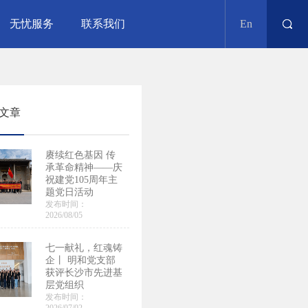
无忧服务
联系我们
En
文章
赓续红色基因 传
承革命精神——庆
祝建党105周年主
题党日活动
发布时间：
2026/08/05
七一献礼，红魂铸
企丨 明和党支部
获评长沙市先进基
层党组织
发布时间：