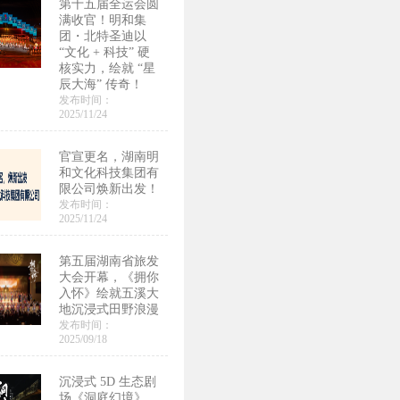
第十五届全运会圆
满收官！明和集
团・北特圣迪以
“文化 + 科技” 硬
核实力，绘就 “星
辰大海” 传奇！
发布时间：
2025/11/24
官宣更名，湖南明
和文化科技集团有
限公司焕新出发！
发布时间：
2025/11/24
第五届湖南省旅发
大会开幕，《拥你
入怀》绘就五溪大
地沉浸式田野浪漫
发布时间：
2025/09/18
沉浸式 5D 生态剧
场《洞庭幻境》，