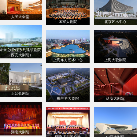
人民大会堂
国家大剧院
北京艺术中心
未来之瞳•瞳系列建筑剧院
（西安大剧院）
上海东方艺术中心
上海大歌剧院
上音歌剧院
梅兰芳大剧院
延安大剧院
湖南大剧院
湖南省人民会堂
山西大剧院