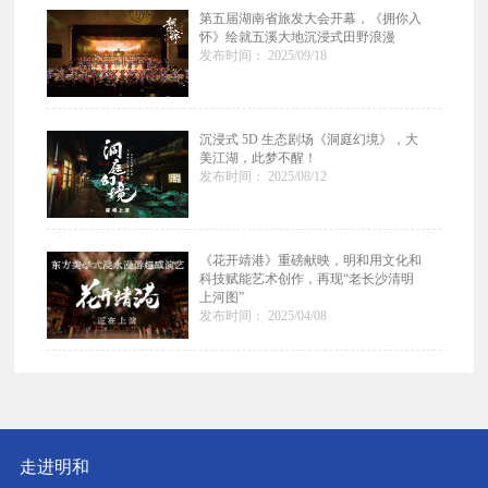
第五届湖南省旅发大会开幕，《拥你入
怀》绘就五溪大地沉浸式田野浪漫
发布时间： 2025/09/18
沉浸式 5D 生态剧场《洞庭幻境》，大
美江湖，此梦不醒！
发布时间： 2025/08/12
《花开靖港》重磅献映，明和用文化和
科技赋能艺术创作，再现“老长沙清明
上河图”
发布时间： 2025/04/08
走进明和