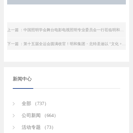
上一篇 ：中国照明学会舞台电影电视照明专业委员会一行莅临明和集团调研
下一篇 ：第十五届全运会圆满收官！明和集团・北特圣迪以 “文化 + 科技” 硬核实力，绘就 “星辰大海” 传奇！
新闻中心
全部 （737）
公司新闻 （664）
活动专题 （73）