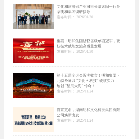
文化和旅游部产业司司长缪沐阳一行莅
临明和集团调研指导
发布时间： 2026/01/30
重磅！明和集团斩获省级单项冠军，硬
核技术赋能文旅高质量发展
发布时间： 2026/01/30
第十五届全运会圆满收官！明和集团・
北特圣迪以 “文化 + 科技” 硬核实力，
绘就 “星辰大海” 传奇！
发布时间： 2025/11/24
官宣更名，湖南明和文化科技集团有限
公司焕新出发！
发布时间： 2025/11/24